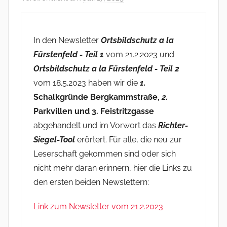
o
n
f
In den Newsletter
Ortsbildschutz a la
s
Fürstenfeld - Teil 1
vom 21.2.2023 und
o
Ortsbildschutz a la Fürstenfeld - Teil 2
m
vom 18.5.2023 haben wir die
1.
m
Schalkgründe Bergkammstraße,
2.
e
Parkvillen und 3. Feistritzgasse
r
abgehandelt und im Vorwort das
Richter-
Siegel-Tool
erörtert. Für alle, die neu zur
Leserschaft gekommen sind oder sich
nicht mehr daran erinnern, hier die Links zu
den ersten beiden Newslettern:
Link zum Newsletter vom 21.2.2023