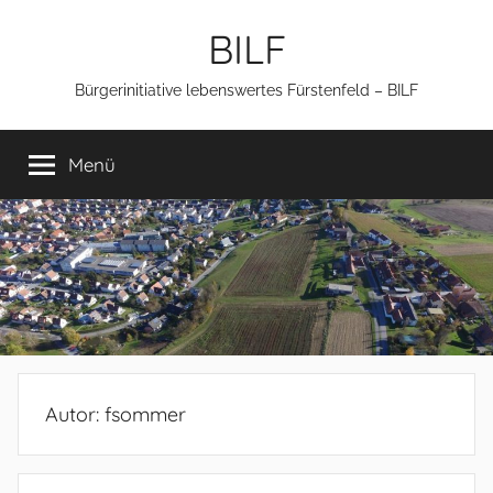
Zum
BILF
Inhalt
springen
Bürgerinitiative lebenswertes Fürstenfeld – BILF
Menü
Autor:
fsommer