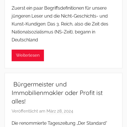
o
Zuerst ein paar Begriffsdefinitionen für unsere
n
jüngeren Leser und die Nicht-Geschichts- und
f
Kunst-Kundigen: Das 3. Reich, also die Zeit des
s
Nationalsozialismus (NS-Zeit), begann in
o
Deutschland
m
m
e
Weiterlesen
r
Bürgermeister und
Immobilienmakler oder Profit ist
alles!
Veröffentlicht am
März 28, 2024
v
o
Die renommierte Tageszeitung „Der Standard“
n