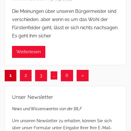
o
Die Meinungen über unseren Bürgermeister sind
n
verschieden, aber wenn es um das Wohl der
f
Fürstenfelder geht, lässt er sich nichts nachsagen.
s
Es geht ihm sicher
o
m
Weiterlesen
m
e
r
Seitennummerierung
Nächste
1
2
3
…
6
»
Beiträge
der
Beiträge
Unser Newsletter
News und Wissenswertes von der BILF
Um unseren Newsletter zu erhalten, können Sie sich
über unser Formular unter Eingabe Ihrer Ihre E-Mail-