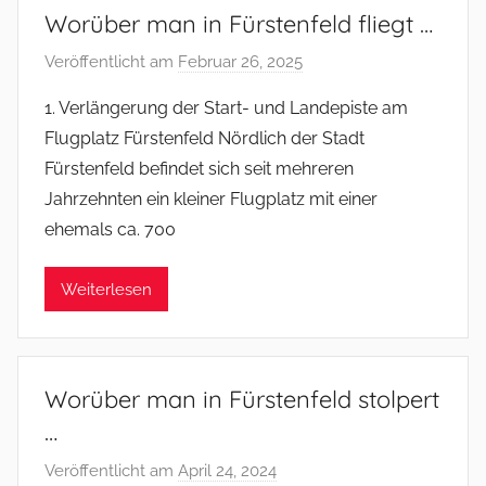
Worüber man in Fürstenfeld fliegt …
Veröffentlicht am
Februar 26, 2025
v
o
1. Verlängerung der Start- und Landepiste am
n
Flugplatz Fürstenfeld Nördlich der Stadt
f
Fürstenfeld befindet sich seit mehreren
s
Jahrzehnten ein kleiner Flugplatz mit einer
o
ehemals ca. 700
m
m
e
Weiterlesen
r
Worüber man in Fürstenfeld stolpert
…
Veröffentlicht am
April 24, 2024
v