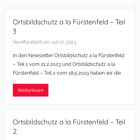
e
r
Ortsbildschutz a la Fürstenfeld – Teil
3
Veröffentlicht am
Juli 17, 2023
v
o
In den Newsletter Ortsbildschutz a la Fürstenfeld
n
– Teil 1 vom 21.2.2023 und Ortsbildschutz a la
f
Fürstenfeld – Teil 2 vom 18.5.2023 haben wir die
s
o
Weiterlesen
m
m
e
r
Ortsbildschutz a la Fürstenfeld – Teil
2