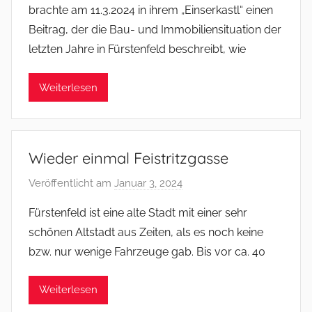
brachte am 11.3.2024 in ihrem „Einserkastl“ einen
f
Beitrag, der die Bau- und Immobiliensituation der
s
letzten Jahre in Fürstenfeld beschreibt, wie
o
m
Weiterlesen
m
e
r
Wieder einmal Feistritzgasse
Veröffentlicht am
Januar 3, 2024
v
o
Fürstenfeld ist eine alte Stadt mit einer sehr
n
schönen Altstadt aus Zeiten, als es noch keine
f
bzw. nur wenige Fahrzeuge gab. Bis vor ca. 40
s
o
Weiterlesen
m
m