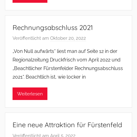
e
r
Rechnungsabschluss 2021
Veröffentlicht am
Oktober 20, 2022
v
o
„Von Null aufwärts“ liest man auf Seite 12 in der
n
Regionalzeitung Druckfrisch vom April 2022 und
f
„Beachtlicher Fürstenfelder Rechnungsabschluss
s
2021“. Beachtlich ist, wie locker in
o
m
Weiterlesen
m
e
r
Eine neue Attraktion für Fürstenfeld
Veröffentlicht am
April 5, 2022
v