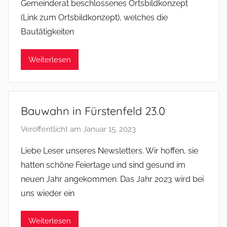
Gemeinderat beschlossenes Ortsbildkonzept
s
(Link zum Ortsbildkonzept), welches die
o
Bautätigkeiten
m
m
e
Weiterlesen
r
Bauwahn in Fürstenfeld 23.0
Veröffentlicht am
Januar 15, 2023
v
o
Liebe Leser unseres Newsletters. Wir hoffen, sie
n
hatten schöne Feiertage und sind gesund im
f
neuen Jahr angekommen. Das Jahr 2023 wird bei
s
uns wieder ein
o
m
Weiterlesen
m