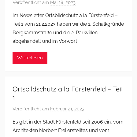
Veröffentlicht am
Mai 18, 2023
v
o
Im Newsletter Ortsbildschutz a la Fürstenfeld –
n
Teil 1 vom 21.2.2023 haben wir die 1. Schalkgründe
f
Bergkammstraße und die 2. Parkvillen
s
abgehandelt und im Vorwort
o
m
Weiterlesen
m
e
r
Ortsbildschutz a la Fürstenfeld – Teil
1
Veröffentlicht am
Februar 21, 2023
v
o
Es gibt in der Stadt Fürstenfeld seit 2006 ein, vom
n
Architekten Norbert Frei erstelltes und vom
f