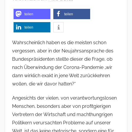
o
n
teilen
teilen
f
teilen
s
o
Wahrscheinlich haben es die meisten schon
m
vergessen, aber in der Neujahrsansprache des
m
Bundespräsidenten stellte dieser die Frage, ob
e
nach Überwindung der Corona-Pandemie „wir
r
dann wirklich exakt in jene Welt zurückkehren
wollen, die wir davor hatten?“
Angesichts der vielen, von verantwortungslosen
Menschen, besonders aber von profitgierigen
Vertretern der Wirtschaft und machthungrigen
Politikern verursachten Probleme auf unserer
Welt, ist das keine rhetorische, sondern eine für