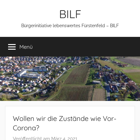
Zum
BILF
Inhalt
springen
Bürgerinitiative lebenswertes Fürstenfeld – BILF
Menü
Wollen wir die Zustände wie Vor-
Corona?
Veröffentlicht am
März 4, 2021
v