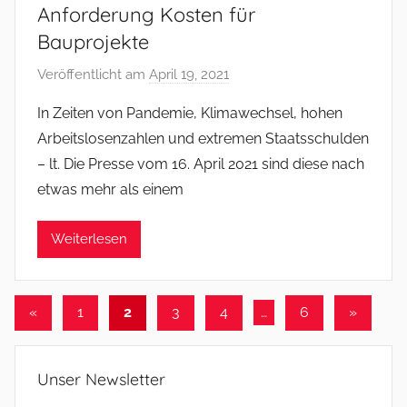
Anforderung Kosten für
Bauprojekte
Veröffentlicht am
April 19, 2021
v
o
In Zeiten von Pandemie, Klimawechsel, hohen
n
Arbeitslosenzahlen und extremen Staatsschulden
f
– lt. Die Presse vom 16. April 2021 sind diese nach
s
etwas mehr als einem
o
m
Weiterlesen
m
e
r
Seitennummerierung
Vorherige
Nächste
«
1
2
3
4
…
6
»
Beiträge
Beiträge
der
Beiträge
Unser Newsletter