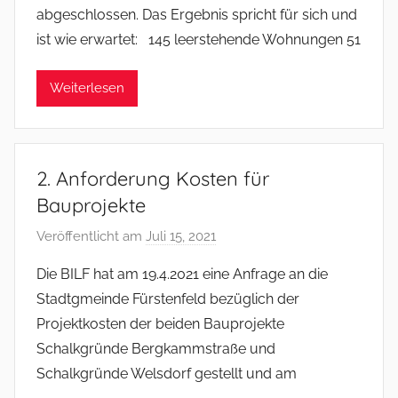
abgeschlossen. Das Ergebnis spricht für sich und
s
ist wie erwartet: 145 leerstehende Wohnungen 51
o
m
Weiterlesen
m
e
r
2. Anforderung Kosten für
Bauprojekte
Veröffentlicht am
Juli 15, 2021
v
o
Die BILF hat am 19.4.2021 eine Anfrage an die
n
Stadtgmeinde Fürstenfeld bezüglich der
f
Projektkosten der beiden Bauprojekte
s
Schalkgründe Bergkammstraße und
o
Schalkgründe Welsdorf gestellt und am
m