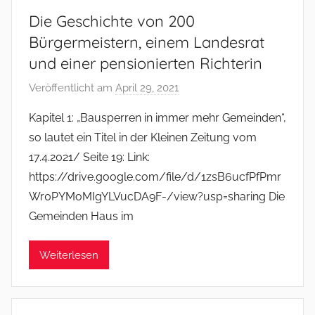
Die Geschichte von 200
Bürgermeistern, einem Landesrat
und einer pensionierten Richterin
Veröffentlicht am
April 29, 2021
v
o
Kapitel 1: „Bausperren in immer mehr Gemeinden“,
n
so lautet ein Titel in der Kleinen Zeitung vom
f
17.4.2021/ Seite 19: Link:
s
https://drive.google.com/file/d/1zsB6ucfPfPmr
o
Wr0PYMoMIgYLVucDA9F-/view?usp=sharing Die
m
Gemeinden Haus im
m
e
r
Weiterlesen