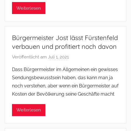
m
e
Weiterlesen
r
Bürgermeister Jost lässt Fürstenfeld
verbauen und profitiert noch davon
Veröffentlicht am
Juli 1, 2021
v
o
Dass Bürgermeister im Allgemeinen ein gewisses
n
Sendungsbewusstsein haben, das kann man ja
f
noch verstehen, aber wenn ein Bürgermeister auf
s
Kosten der Bevölkerung seine Geschäfte macht
o
m
Weiterlesen
m
e
r