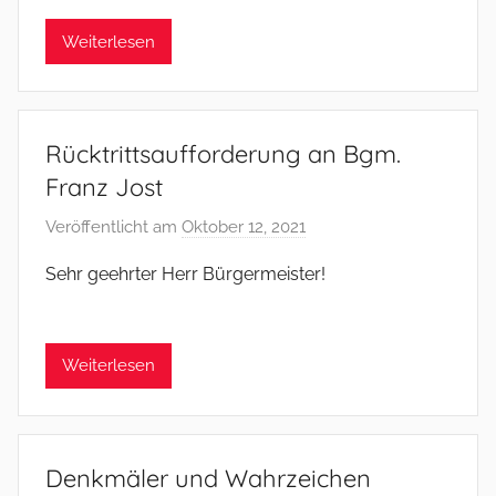
m
e
Weiterlesen
r
Rücktrittsaufforderung an Bgm.
Franz Jost
Veröffentlicht am
Oktober 12, 2021
v
o
Sehr geehrter Herr Bürgermeister!
n
f
s
Weiterlesen
o
m
m
e
Denkmäler und Wahrzeichen
r