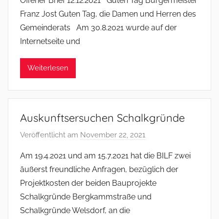
Offener Brief 12.12.2021 Guten Tag Bürgermeister
n
Franz Jost Guten Tag, die Damen und Herren des
f
Gemeinderats Am 30.8.2021 wurde auf der
s
Internetseite und
o
m
Weiterlesen
m
e
r
Auskunftsersuchen Schalkgründe
Veröffentlicht am
November 22, 2021
v
o
Am 19.4.2021 und am 15.7.2021 hat die BILF zwei
n
äußerst freundliche Anfragen, bezüglich der
f
Projektkosten der beiden Bauprojekte
s
Schalkgründe Bergkammstraße und
o
Schalkgründe Welsdorf, an die
m