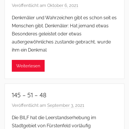
Veröffentlicht am
Oktober 6, 2021
v
o
Denkmäler und Wahrzeichen gibt es schon seit es
n
Menschen gibt. Denkmäler: Hat jemand etwas
f
Besonderes geleistet oder etwas
s
außergewöhnliches zustande gebracht, wurde
o
ihm ein Denkmal
m
m
e
Weiterlesen
r
145 – 51 – 48
Veröffentlicht am
September 3, 2021
v
o
Die BILF hat die Leerstandserhebung im
n
Stadtgebiet von Fürstenfeld vorläufig
f