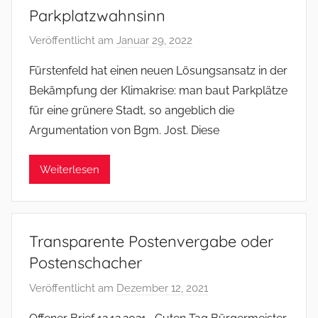
Parkplatzwahnsinn
Veröffentlicht am
Januar 29, 2022
v
o
Fürstenfeld hat einen neuen Lösungsansatz in der
n
Bekämpfung der Klimakrise: man baut Parkplätze
f
für eine grünere Stadt, so angeblich die
s
Argumentation von Bgm. Jost. Diese
o
m
Weiterlesen
m
e
r
Transparente Postenvergabe oder
Postenschacher
Veröffentlicht am
Dezember 12, 2021
v
o